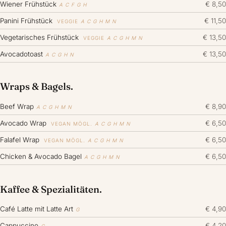
Wiener Frühstück
€ 8,50
A C F G H
Panini Frühstück
€ 11,50
VEGGIE
A C G H M N
Vegetarisches Frühstück
€ 13,50
VEGGIE
A C G H M N
Avocadotoast
€ 13,50
A C G H N
Wraps & Bagels.
Beef Wrap
€ 8,90
A C G H M N
Avocado Wrap
€ 6,50
VEGAN MÖGL.
A C G H M N
Falafel Wrap
€ 6,50
VEGAN MÖGL.
A C G H M N
Chicken & Avocado Bagel
€ 6,50
A C G H M N
Kaffee & Spezialitäten.
Café Latte mit Latte Art
€ 4,90
G
Cappuccino
€ 4,20