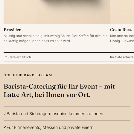
Brasilien.
Costa Rica.
Nussig und schokoladig, mit wenig Säure. Der Kaffee für alle, die
Klar und saube
es kräftig mögen, ohne dass es spitz wird.
Honig. Gewasch
Im Café erhältlich.
Im Café erhältl
GOLDCUP BARISTATEAM
Barista-Catering für Ihr Event – mit
Latte Art, bei Ihnen vor Ort.
Barista und Siebträgermaschine kommen zu Ihnen.
Für Firmenevents, Messen und private Feiern.