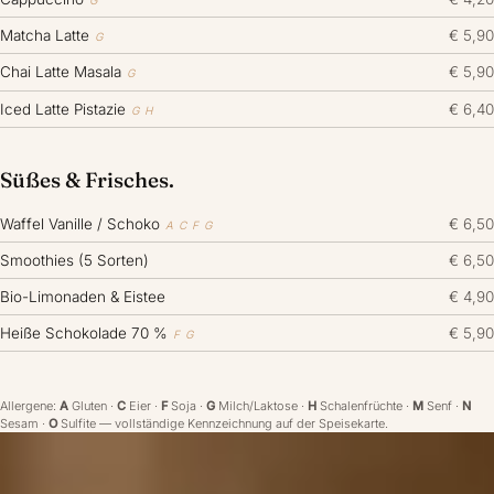
G
Matcha Latte
€ 5,90
G
Chai Latte Masala
€ 5,90
G
Iced Latte Pistazie
€ 6,40
G H
Süßes & Frisches.
Waffel Vanille / Schoko
€ 6,50
A C F G
Smoothies (5 Sorten)
€ 6,50
Bio-Limonaden & Eistee
€ 4,90
Heiße Schokolade 70 %
€ 5,90
F G
Allergene:
A
Gluten ·
C
Eier ·
F
Soja ·
G
Milch/Laktose ·
H
Schalenfrüchte ·
M
Senf ·
N
Sesam ·
O
Sulfite — vollständige Kennzeichnung auf der Speisekarte.