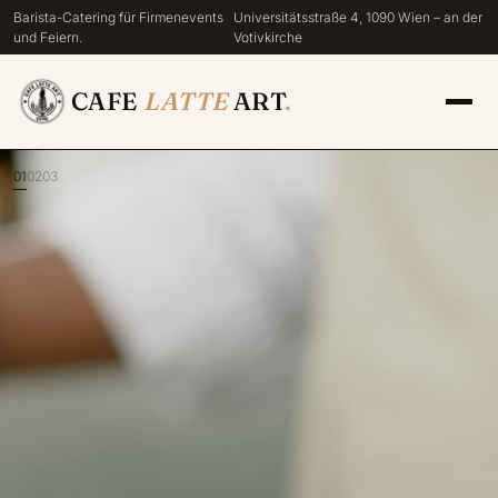
Barista-Catering für Firmenevents
Universitätsstraße 4, 1090 Wien – an der
und Feiern.
Votivkirche
CAFE
LATTE
ART
.
01
02
03